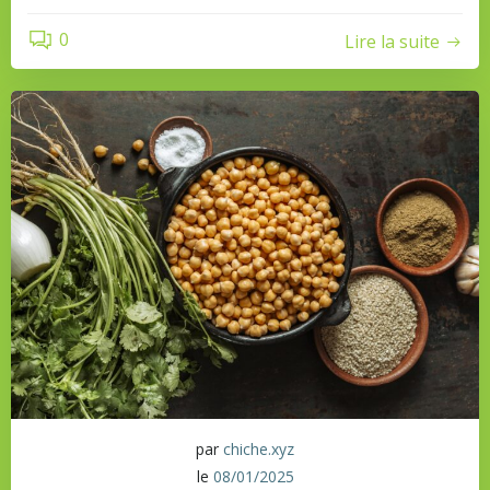
0
Lire la suite
par
chiche.xyz
le
08/01/2025