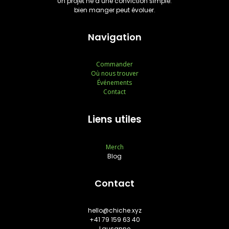
Un projet né d’une conviction simple:
bien manger peut évoluer.
Navigation
Commander
Où nous trouver
Événements
Contact
Liens utiles
Merch
Blog
Contact
hello@chiche.xyz
+41 79 159 63 40
Lausanne