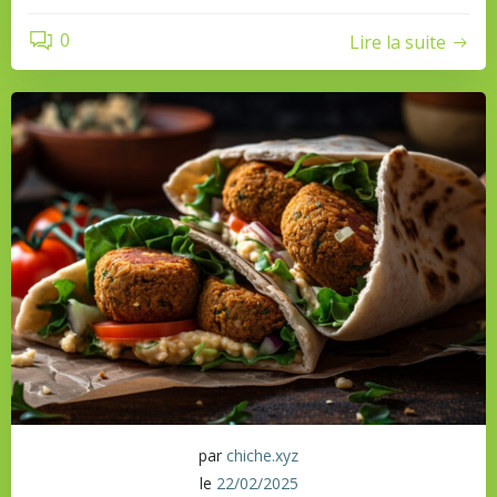
0
Lire la suite
par
chiche.xyz
le
22/02/2025